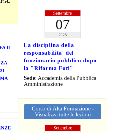
 P.A.
Settembre
07
2026
La disciplina della
FA IL
responsabilita' del
funzionario pubblico dopo
NZA
la "Riforma Foti"
21
Sede
: Accademia della Pubblica
TEMA
Amministrazione
Corso di Alta Formazione -
Visualizza tutte le lezioni
Settembre
ENZE