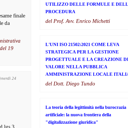
UTILIZZO DELLE FORMULE E DEL
PROCEDURA
esame finale
del Prof. Avv. Enrico Michetti
le da
nistrativa
L'UNI ISO 21502:2021 COME LEVA
 del 19
STRATEGICA PER LA GESTIONE
PROGETTUALE E LA CREAZIONE D
VALORE NELLA PUBBLICA
AMMINISTRAZIONE LOCALE ITALI
Venerdì 24
del Dott. Diego Tundo
o
La teoria della legittimità nella burocrazia
artificiale: la nuova frontiera della
"digitalizzazione giuridica"
d.lgs.3