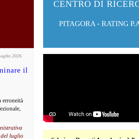
CENTRO DI RICER
PITAGORA - RATING P.A
 Luglio 2026
minare il
a erroneità
rezionale,
nistrativa
 del luglio