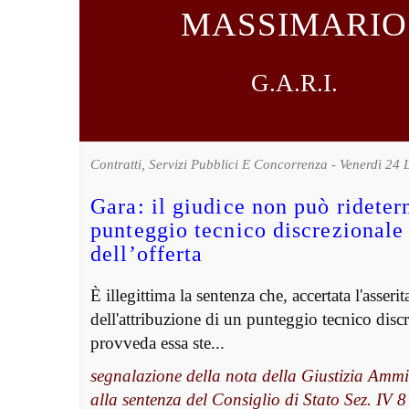
MASSIMARIO
G.A.R.I.
Contratti, Servizi Pubblici E Concorrenza - Venerdì 24
Gara: il giudice non può rideter
punteggio tecnico discrezionale
dell’offerta
È illegittima la sentenza che, accertata l'asserit
dell'attribuzione di un punteggio tecnico disc
provveda essa ste...
segnalazione della nota della Giustizia Ammi
alla sentenza del Consiglio di Stato Sez. IV 8