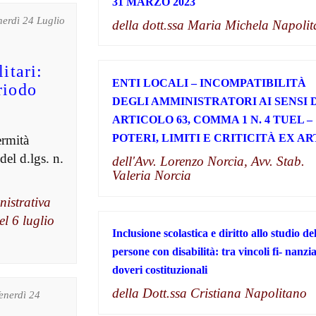
31 MARZO 2023
nerdì 24 Luglio
della dott.ssa Maria Michela Napoli
itari:
ENTI LOCALI – INCOMPATIBILITÀ
riodo
DEGLI AMMINISTRATORI AI SENSI 
ARTICOLO 63, COMMA 1 N. 4 TUEL –
POTERI, LIMITI E CRITICITÀ EX ART
ermità
el d.lgs. n.
dell'Avv. Lorenzo Norcia, Avv. Stab.
Valeria Norcia
nistrativa
el 6 luglio
Inclusione scolastica e diritto allo studio del
persone con disabilità: tra vincoli fi- nanzia
doveri costituzionali
della Dott.ssa Cristiana Napolitano
Venerdì 24