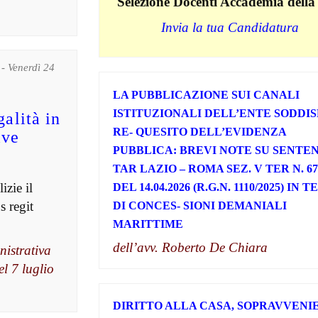
Selezione Docenti Accademia della
Invia la tua Candidatura
- Venerdì 24
LA PUBBLICAZIONE SUI CANALI
ISTITUZIONALI DELL’ENTE SODDIS
galità in
RE- QUESITO DELL’EVIDENZA
ive
PUBBLICA: BREVI NOTE SU SENTE
TAR LAZIO – ROMA SEZ. V TER N. 67
izie il
DEL 14.04.2026 (R.G.N. 1110/2025) IN 
s regit
DI CONCES- SIONI DEMANIALI
MARITTIME
dell’avv. Roberto De Chiara
nistrativa
el 7 luglio
DIRITTO ALLA CASA, SOPRAVVENI