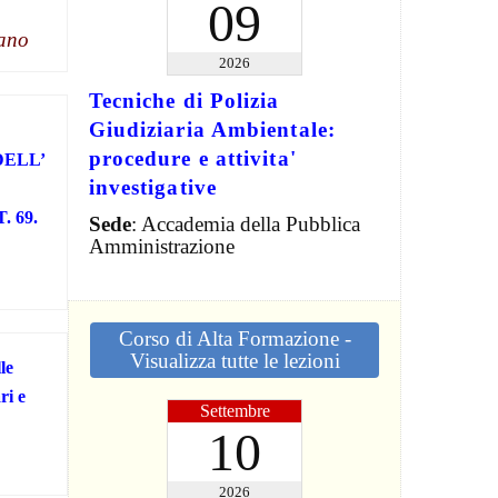
09
tano
2026
Tecniche di Polizia
Giudiziaria Ambientale:
procedure e attivita'
DELL’
investigative
. 69.
Sede
: Accademia della Pubblica
Amministrazione
Corso di Alta Formazione -
Visualizza tutte le lezioni
le
ri e
Settembre
10
2026