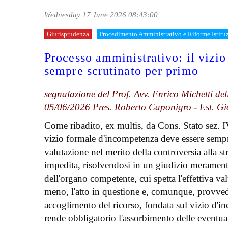
Wednesday 17 June 2026 08:43:00
Giurisprudenza
Procedimento Amministrativo e Riforme Istitu
Processo amministrativo: il vizi
sempre scrutinato per primo
segnalazione del Prof. Avv. Enrico Michetti del
05/06/2026 Pres. Roberto Caponigro - Est. Gi
Come ribadito, ex multis, da Cons. Stato sez. I
vizio formale d'incompetenza deve essere sempre
valutazione nel merito della controversia alla st
impedita, risolvendosi in un giudizio meramente 
dell'organo competente, cui spetta l'effettiva v
meno, l'atto in questione e, comunque, provved
accoglimento del ricorso, fondata sul vizio d'in
rende obbligatorio l'assorbimento delle eventuali