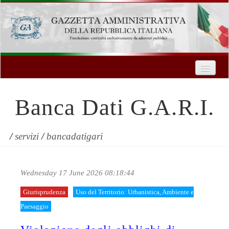
Home
Chi Siamo
Banca Dati G.A.R.I.
Formazione
Innovazione Tecnologica
/
servizi
/
bancadatigari
Servizi
Wednesday 17 June 2026 08:18:44
Contatti
Giurisprudenza
Uso del Territorio: Urbanistica, Ambiente e
| Entra
Paesaggio
Registrati