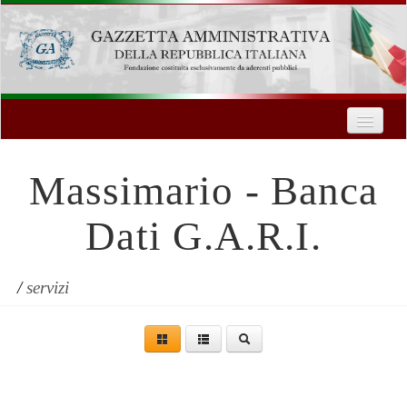
Home
Chi Siamo
Massimario - Banca
Formazione
Dati G.A.R.I.
Innovazione Tecnologica
Servizi
/
servizi
Contatti
| Entra
Registrati