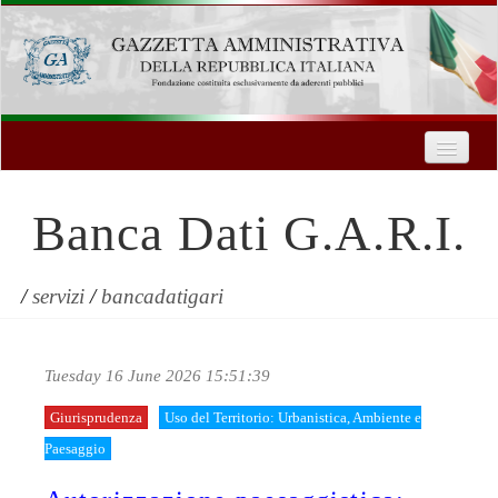
Home
Chi Siamo
Banca Dati G.A.R.I.
Formazione
Innovazione Tecnologica
/
servizi
/
bancadatigari
Servizi
Tuesday 16 June 2026 15:51:39
Contatti
Giurisprudenza
Uso del Territorio: Urbanistica, Ambiente e
| Entra
Paesaggio
Registrati