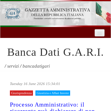
Home
Chi Siamo
Banca Dati G.A.R.I.
Formazione
Innovazione Tecnologica
/
servizi
/
bancadatigari
Servizi
Tuesday 16 June 2026 15:34:01
Contatti
Giurisprudenza
Giustizia e Affari Interni
| Entra
Processo Amministrativo: il
Registrati