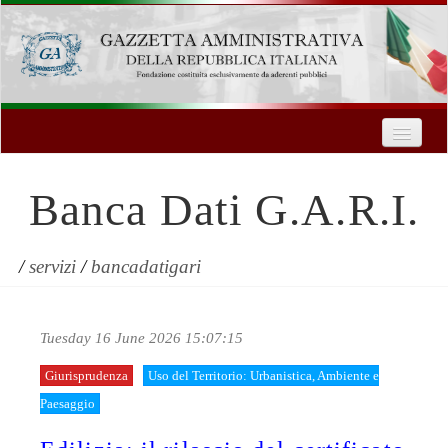
Home
Chi Siamo
Banca Dati G.A.R.I.
Formazione
Innovazione Tecnologica
/
servizi
/
bancadatigari
Servizi
Tuesday 16 June 2026 15:07:15
Contatti
Giurisprudenza
Uso del Territorio: Urbanistica, Ambiente e
| Entra
Paesaggio
Registrati