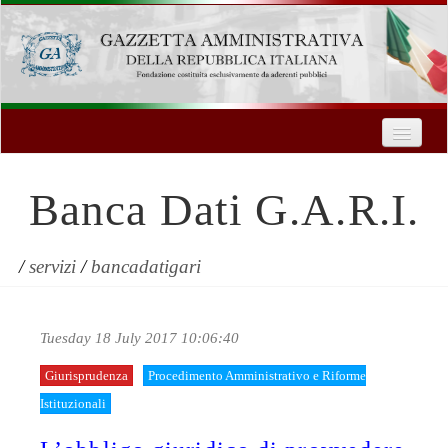
Home
Chi Siamo
Banca Dati G.A.R.I.
Formazione
Innovazione Tecnologica
/
servizi
/
bancadatigari
Servizi
Tuesday 18 July 2017 10:06:40
Contatti
Giurisprudenza
Procedimento Amministrativo e Riforme
| Entra
Istituzionali
Registrati