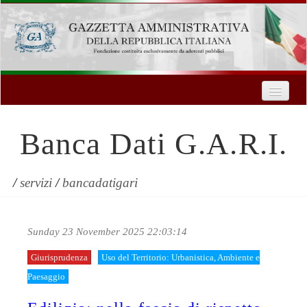
Home
Chi Siamo
Banca Dati G.A.R.I.
Formazione
Innovazione Tecnologica
/
servizi
/
bancadatigari
Servizi
Sunday 23 November 2025 22:03:14
Contatti
Giurisprudenza
Uso del Territorio: Urbanistica, Ambiente e
| Entra
Paesaggio
Registrati