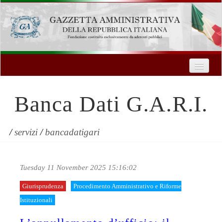
Home
Chi Siamo
Banca Dati G.A.R.I.
Formazione
Innovazione Tecnologica
/
servizi
/
bancadatigari
Servizi
Tuesday 11 November 2025 15:16:02
Contatti
Giurisprudenza
Procedimento Amministrativo e Riforme
| Entra
Istituzionali
Registrati