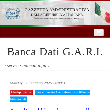
Home
Chi Siamo
Banca Dati G.A.R.I.
Formazione
Innovazione Tecnologica
/
servizi
/
bancadatigari
Servizi
Monday 02 February 2026 14:09:31
Contatti
Giurisprudenza
Procedimento Amministrativo e Riforme
| Entra
Istituzionali
Registrati