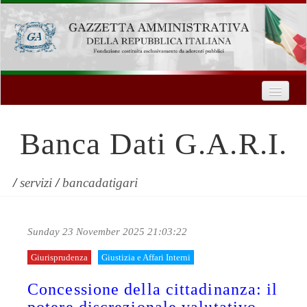
Home
Chi Siamo
Banca Dati G.A.R.I.
Formazione
Innovazione Tecnologica
/
servizi
/
bancadatigari
Servizi
Sunday 23 November 2025 21:03:22
Contatti
Giurisprudenza
Giustizia e Affari Interni
| Entra
Concessione della cittadinanza: il
Registrati