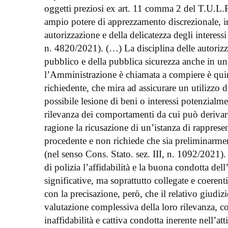
oggetti preziosi ex art. 11 comma 2 del T.U.L.P
ampio potere di apprezzamento discrezionale, in 
autorizzazione e della delicatezza degli interessi
n. 4820/2021). (…) La disciplina delle autorizzaz
pubblico e della pubblica sicurezza anche in un
l’Amministrazione è chiamata a compiere è quind
richiedente, che mira ad assicurare un utilizzo 
possibile lesione di beni o interessi potenzialm
rilevanza dei comportamenti da cui può derivar
ragione la ricusazione di un’istanza di rapprese
procedente e non richiede che sia preliminarment
(nel senso Cons. Stato. sez. III, n. 1092/2021).
di polizia l’affidabilità e la buona condotta d
significative, ma soprattutto collegate e coerenti c
con la precisazione, però, che il relativo giudi
valutazione complessiva della loro rilevanza, c
inaffidabilità e cattiva condotta inerente nell’atti