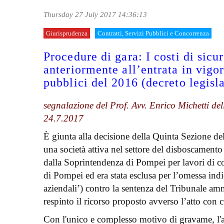
Thursday 27 July 2017 14:36:13
Giurisprudenza
Contratti, Servizi Pubblici e Concorrenza
Procedure di gara: I costi di sicu
anteriormente all’entrata in vigor
pubblici del 2016 (decreto legisl
segnalazione del Prof. Avv. Enrico Michetti del
24.7.2017
È giunta alla decisione della Quinta Sezione del
una società attiva nel settore del disboscamento 
dalla Soprintendenza di Pompei per lavori di c
di Pompei ed era stata esclusa per l’omessa indic
aziendali’) contro la sentenza del Tribunale am
respinto il ricorso proposto avverso l’atto con cu
Con l'unico e complesso motivo di gravame, l'app