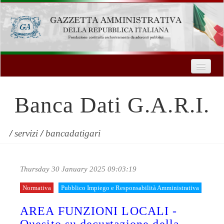
Home
Chi Siamo
Banca Dati G.A.R.I.
Formazione
Innovazione Tecnologica
/
servizi
/
bancadatigari
Servizi
Thursday 30 January 2025 09:03:19
Contatti
Normativa
Pubblico Impiego e Responsabilità Amministrativa
| Entra
AREA FUNZIONI LOCALI -
Registrati