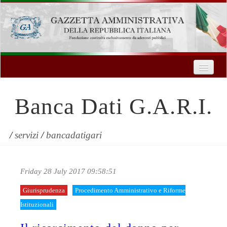
Home
Chi Siamo
Banca Dati G.A.R.I.
Formazione
Innovazione Tecnologica
/
servizi
/
bancadatigari
Servizi
Friday 28 July 2017 09:58:51
Contatti
Giurisprudenza
Procedimento Amministrativo e Riforme
| Entra
Istituzionali
Registrati