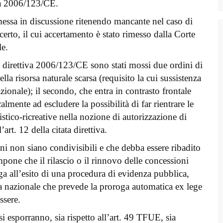
iva 2006/123/CE.
 messa in discussione ritenendo mancante nel caso di
o certo, il cui accertamento è stato rimesso dalla Corte
le.
la direttiva 2006/123/CE sono stati mossi due ordini di
lla risorsa naturale scarsa (requisito la cui sussistenza
zionale); il secondo, che entra in contrasto frontale
lmente ad escludere la possibilità di far rientrare le
stico-ricreative nella nozione di autorizzazione di
art. 12 della citata direttiva.
ni non siano condivisibili e che debba essere ribadito
mpone che il rilascio o il rinnovo delle concessioni
ga all’esito di una procedura di evidenza pubblica,
a nazionale che prevede la proroga automatica ex lege
ssere.
si esporranno, sia rispetto all’art. 49 TFUE, sia