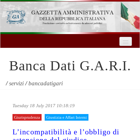
Home
Chi Siamo
Banca Dati G.A.R.I.
Formazione
Innovazione Tecnologica
/
servizi
/
bancadatigari
Servizi
Tuesday 18 July 2017 10:18:19
Contatti
Giurisprudenza
Giustizia e Affari Interni
| Entra
L’incompatibilità e l’obbligo di
Registrati