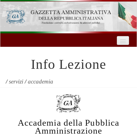
Home
Chi Siamo
Info Lezione
Formazione
Innovazione Tecnologica
/
servizi
/
accademia
Servizi
Contatti
Accademia della Pubblica
| Entra
Amministrazione
Registrati