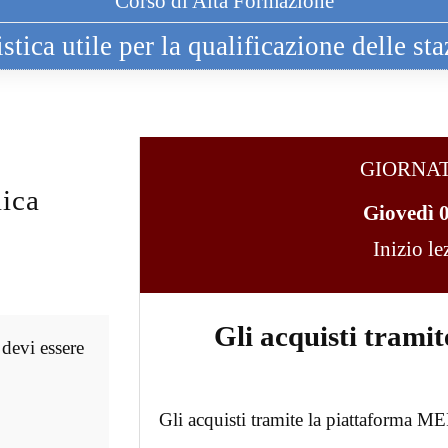
Corso di Alta Formazione
tica utile per la qualificazione delle sta
GIORNA
ica
Giovedì 
Inizio l
Gli acquisti trami
 devi essere
Gli acquisti tramite la piattaforma M