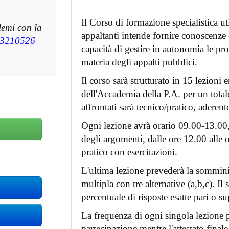
Il Corso di formazione specialistica uti
lemi con la
appaltanti intende fornire conoscenze
3210526
capacità di gestire in autonomia le p
materia degli appalti pubblici.
Il corso sarà strutturato in 15 lezioni 
dell'Accademia della P.A. per un totale
affrontati sarà tecnico/pratico, aderente
Ogni lezione avrà orario 09.00-13.00, 
degli argomenti, dalle ore 12.00 alle or
pratico con esercitazioni.
L'ultima lezione prevederà la sommini
multipla con tre alternative (a,b,c). 
percentuale di risposte esatte pari o s
La frequenza di ogni singola lezione pr
partecipazione mentre l'attestato final