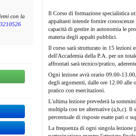
Il Corso di formazione specialistica uti
lemi con la
appaltanti intende fornire conoscenze
3210526
capacità di gestire in autonomia le p
materia degli appalti pubblici.
Il corso sarà strutturato in 15 lezioni 
dell'Accademia della P.A. per un totale
affrontati sarà tecnico/pratico, aderente
Ogni lezione avrà orario 09.00-13.00, 
degli argomenti, dalle ore 12.00 alle or
pratico con esercitazioni.
L'ultima lezione prevederà la sommini
multipla con tre alternative (a,b,c). 
percentuale di risposte esatte pari o s
La frequenza di ogni singola lezione pr
partecipazione mentre l'attestato final