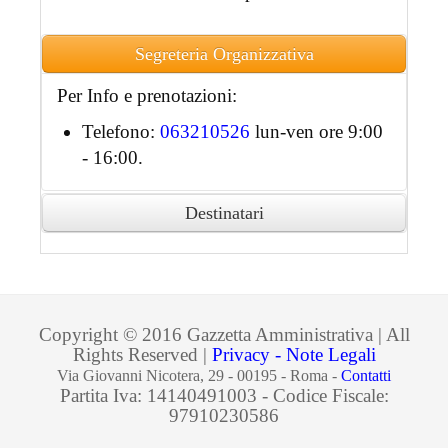
Segreteria Organizzativa
Per Info e prenotazioni:
Telefono:
063210526
lun-ven ore 9:00
- 16:00.
Destinatari
Ai partecipanti accreditati sarà rilasciato
attestato di partecipazione in formato
digitale.
Copyright © 2016 Gazzetta Amministrativa | All
Rights Reserved |
Privacy - Note Legali
Via Giovanni Nicotera, 29 - 00195 - Roma -
Contatti
Partita Iva: 14140491003 - Codice Fiscale:
97910230586