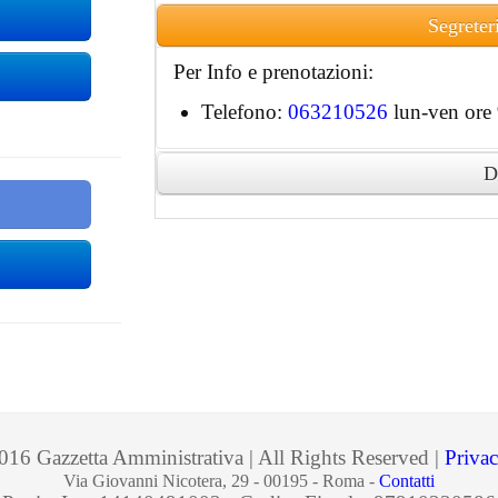
Segreter
Per Info e prenotazioni:
Telefono:
063210526
lun-ven ore 
D
Ai partecipanti accreditati sarà rilascia
digitale.
16 Gazzetta Amministrativa | All Rights Reserved |
Privac
Via Giovanni Nicotera, 29 - 00195 - Roma -
Contatti