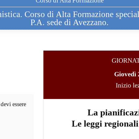
Corso di Alta Formazione
nistica. Corso di Alta Formazione specia
P.A. sede di Avezzano.
GIORNA
Giovedì
Inizio l
 devi essere
La pianificaz
Le leggi regionali