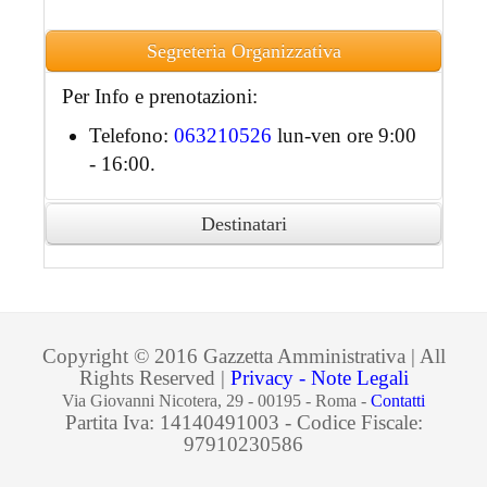
Segreteria Organizzativa
Per Info e prenotazioni:
Telefono:
063210526
lun-ven ore 9:00
- 16:00.
Destinatari
Ai partecipanti accreditati sarà rilasciato
attestato di partecipazione in formato
digitale.
Copyright © 2016 Gazzetta Amministrativa | All
Rights Reserved |
Privacy - Note Legali
Via Giovanni Nicotera, 29 - 00195 - Roma -
Contatti
Partita Iva: 14140491003 - Codice Fiscale:
97910230586