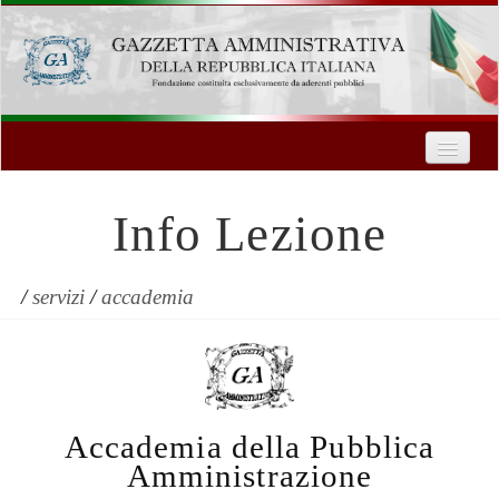
Home
Chi Siamo
Info Lezione
Formazione
Innovazione Tecnologica
/
servizi
/
accademia
Servizi
Contatti
Accademia della Pubblica
| Entra
Amministrazione
Registrati