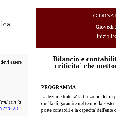
GIORNA
ica
Giovedì 
Inizio l
Bilancio e contabilit
 devi essere
criticita' che metto
PROGRAMMA
La lezione trattera' la funzione del res
lemi con la
quella di garantire nel tempo la sostenib
3210526
poste contabili e la capacita' dell'ent