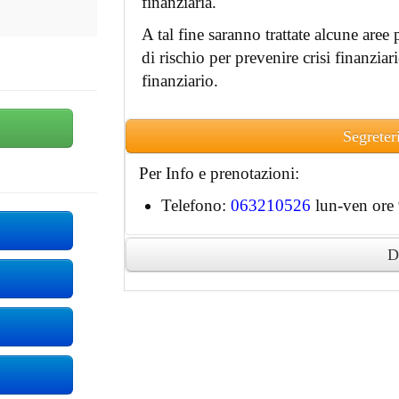
finanziaria.
A tal fine saranno trattate alcune aree p
di rischio per prevenire crisi finanziari
finanziario.
Segreter
Per Info e prenotazioni:
Telefono:
063210526
lun-ven ore 
D
Ai partecipanti accreditati sarà rilascia
digitale.