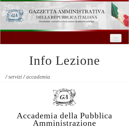
Home
Chi Siamo
Info Lezione
Formazione
Innovazione Tecnologica
/
servizi
/
accademia
Servizi
Contatti
Accademia della Pubblica
| Entra
Amministrazione
Registrati