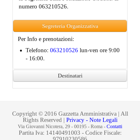
numero 063210526.
Segreteria Organizzativa
Per Info e prenotazioni:
Telefono:
063210526
lun-ven ore 9:00
- 16:00.
Destinatari
Ai partecipanti accreditati sarà rilasciato
attestato di partecipazione in formato
digitale.
Copyright © 2016 Gazzetta Amministrativa | All
Rights Reserved |
Privacy - Note Legali
Via Giovanni Nicotera, 29 - 00195 - Roma -
Contatti
Partita Iva: 14140491003 - Codice Fiscale:
97910230586