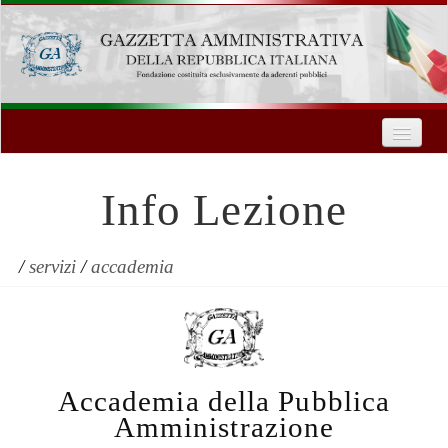
Home
Chi Siamo
Info Lezione
Formazione
Innovazione Tecnologica
/
servizi
/
accademia
Servizi
Contatti
Accademia della Pubblica
| Entra
Amministrazione
Registrati