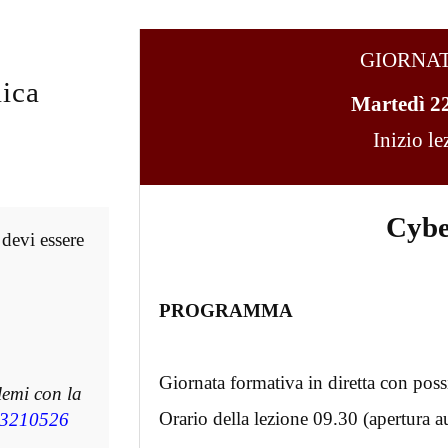
GIORNA
ica
Martedì 2
Inizio l
Cybe
 devi essere
PROGRAMMA
Giornata formativa in diretta con possi
lemi con la
Orario della lezione 09.30 (apertura a
3210526