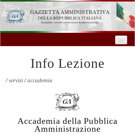
Home
Chi Siamo
Info Lezione
Formazione
Innovazione Tecnologica
/
servizi
/
accademia
Servizi
Contatti
Accademia della Pubblica
| Entra
Amministrazione
Registrati