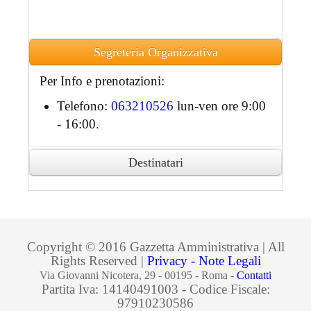
Segreteria Organizzativa
Per Info e prenotazioni:
Telefono:
063210526
lun-ven ore 9:00
- 16:00.
Destinatari
Ai partecipanti accreditati sarà rilasciato
attestato di partecipazione in formato
digitale.
Copyright © 2016 Gazzetta Amministrativa | All
Rights Reserved |
Privacy - Note Legali
Via Giovanni Nicotera, 29 - 00195 - Roma -
Contatti
Partita Iva: 14140491003 - Codice Fiscale:
97910230586