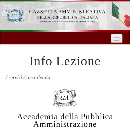
Home
Chi Siamo
Info Lezione
Formazione
Innovazione Tecnologica
/
servizi
/
accademia
Servizi
Contatti
Accademia della Pubblica
| Entra
Amministrazione
Registrati