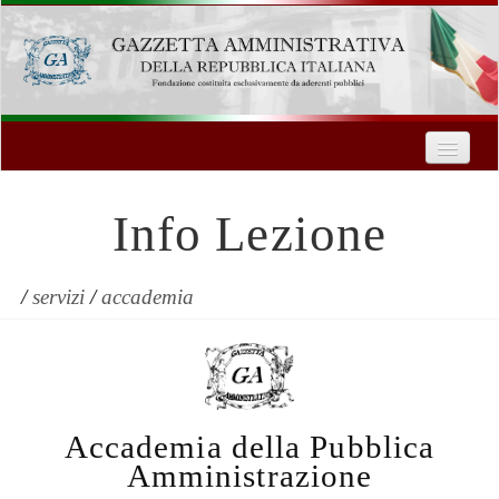
Home
Chi Siamo
Info Lezione
Formazione
Innovazione Tecnologica
/
servizi
/
accademia
Servizi
Contatti
Accademia della Pubblica
| Entra
Amministrazione
Registrati