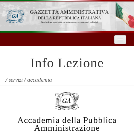
Home
Chi Siamo
Info Lezione
Formazione
Innovazione Tecnologica
/
servizi
/
accademia
Servizi
Contatti
Accademia della Pubblica
| Entra
Amministrazione
Registrati