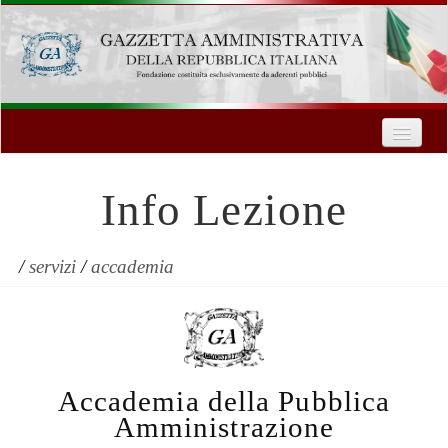
Home
Chi Siamo
Info Lezione
Formazione
Innovazione Tecnologica
/
servizi
/
accademia
Servizi
Contatti
Accademia della Pubblica
| Entra
Amministrazione
Registrati