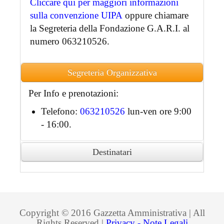
Cliccare qui per maggiori informazioni
sulla convenzione UIPA
oppure chiamare
la Segreteria della Fondazione G.A.R.I. al
numero 063210526.
Segreteria Organizzativa
Per Info e prenotazioni:
Telefono:
063210526
lun-ven ore 9:00
- 16:00.
Destinatari
Ai partecipanti accreditati sarà rilasciato
attestato di partecipazione in formato
digitale.
Copyright © 2016 Gazzetta Amministrativa | All
Rights Reserved |
Privacy - Note Legali