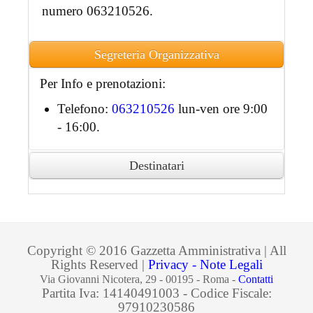
numero 063210526.
Segreteria Organizzativa
Per Info e prenotazioni:
Telefono:
063210526
lun-ven ore 9:00
- 16:00.
Destinatari
Ai partecipanti accreditati sarà rilasciato
attestato di partecipazione in formato
digitale.
Copyright © 2016 Gazzetta Amministrativa | All
Rights Reserved |
Privacy - Note Legali
Via Giovanni Nicotera, 29 - 00195 - Roma -
Contatti
Partita Iva: 14140491003 - Codice Fiscale:
97910230586