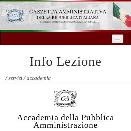
Home
Chi Siamo
Info Lezione
Formazione
Innovazione Tecnologica
/
servizi
/
accademia
Servizi
Contatti
Accademia della Pubblica
| Entra
Amministrazione
Registrati