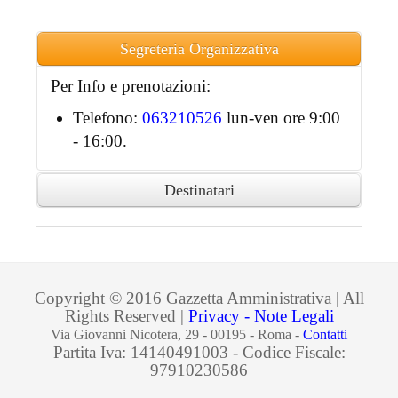
Segreteria Organizzativa
Per Info e prenotazioni:
Telefono:
063210526
lun-ven ore 9:00
- 16:00.
Destinatari
Ai partecipanti accreditati sarà rilasciato
attestato di partecipazione in formato
digitale.
Copyright © 2016 Gazzetta Amministrativa | All
Rights Reserved |
Privacy - Note Legali
Via Giovanni Nicotera, 29 - 00195 - Roma -
Contatti
Partita Iva: 14140491003 - Codice Fiscale:
97910230586