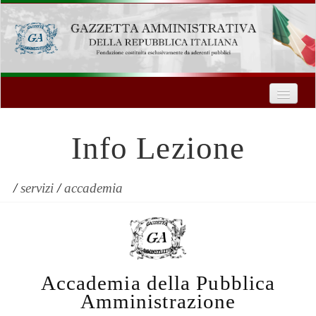
Home
Chi Siamo
Info Lezione
Formazione
Innovazione Tecnologica
/
servizi
/
accademia
Servizi
Contatti
Accademia della Pubblica
| Entra
Amministrazione
Registrati