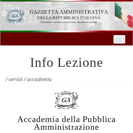
Home
Chi Siamo
Info Lezione
Formazione
Innovazione Tecnologica
/
servizi
/
accademia
Servizi
Contatti
Accademia della Pubblica
| Entra
Amministrazione
Registrati