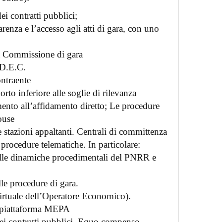
ei contratti pubblici;
arenza e l’accesso agli atti di gara, con uno
a Commissione di gara
l D.E.C.
ontraente
rto inferiore alle soglie di rilevanza
mento all’affidamento diretto; Le procedure
ouse
 stazioni appaltanti. Centrali di committenza
 procedure telematiche. In particolare:
elle dinamiche procedimentali del PNRR e
lle procedure di gara.
rtuale dell’Operatore Economico).
a piattaforma MEPA
ei contratti pubblici. Equo compenso,