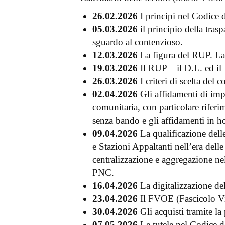
26.02.2026
I principi nel Codice d
05.03.2026
il principio della trasp
sguardo al contenzioso.
12.03.2026
La figura del RUP. L
19.03.2026
Il RUP – il D.L. ed i
26.03.2026
I criteri di scelta del c
02.04.2026
Gli affidamenti di impo
comunitaria, con particolare riferi
senza bando e gli affidamenti in h
09.04.2026
La qualificazione delle
e Stazioni Appaltanti nell’era delle
centralizzazione e aggregazione n
PNC.
16.04.2026
La digitalizzazione de
23.04.2026
Il FVOE (Fascicolo Vi
30.04.2026
Gli acquisti tramite l
07.05.2026
Le tutele nel Codice d