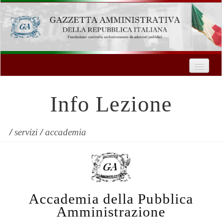
Home
Chi Siamo
Info Lezione
Formazione
Innovazione Tecnologica
/
servizi
/
accademia
Servizi
Contatti
Accademia della Pubblica
| Entra
Amministrazione
Registrati