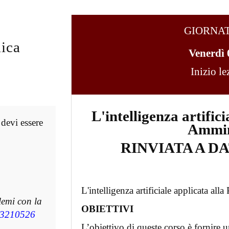
GIORNA
ica
Venerdì 
Inizio l
L'intelligenza artific
 devi essere
Ammin
RINVIATA A D
L'intelligenza artificiale applicata al
lemi con la
OBIETTIVI
3210526
L’obiettivo di queste corso è fornire 