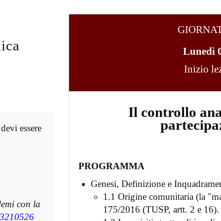
GIORNA
ica
Lunedì 
Inizio l
Il controllo ana
partecipa
 devi essere
PROGRAMMA
Genesi, Definizione e Inquadrame
1.1 Origine comunitaria (la "ma
lemi con la
175/2016 (TUSP, artt. 2 e 16).
3210526