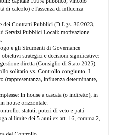
icabili: capitale 100% pubblico, vincolo
tà di calcolo) e l'assenza di influenza
 dei Contratti Pubblici (D.Lgs. 36/2023,
ui Servizi Pubblici Locali: motivazione
.
logo e gli Strumenti di Governance
biettivi strategici e decisioni significative:
gestione diretta (Consiglio di Stato 2025).
llo solitario vs. Controllo congiunto. I
nto (rappresentanza, influenza determinante,
.
mplesse: In house a cascata (o indiretto), in
 in house orizzontale.
ntrollo: statuti, poteri di veto e patti
oga al limite dei 5 anni ex art. 16, comma 2,
ica del Controllo