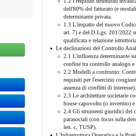
1.2 I requisiti strutturali inval
dell'80% del fatturato (e modali
determinante privata.
1.3 L'impatto del nuovo Codice
art. 7) e del D.Lgs. 201/2022 s
qualificata e relazione istruttoria
Le declinazioni del Controllo Ana
2.1 L'influenza determinante su o
confine tra controllo analogo e 
2.2 Modelli a confronto: Contro
requisiti per l'esercizio congiu
assenza di conflitti di interesse)
2.3 Le architetture societarie co
house capovolto (o invertito) e
2.4 Gli strumenti giuridici del co
parasociali (con focus sulla der
lett. c, TUSP).
L'Infrastruttura Operativa e la Prat