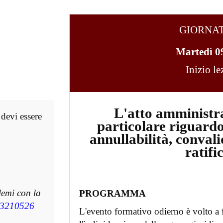
GIORNA
Martedì 0
Inizio l
L'atto amministra
 devi essere
particolare riguardo a
annullabilità, convali
ratifi
lemi con la
PROGRAMMA
3210526
L'evento formativo odierno è volto a f