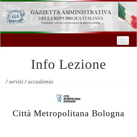
Home
Chi Siamo
Info Lezione
Formazione
Innovazione Tecnologica
/
servizi
/
accademia
Servizi
Contatti
Città Metropolitana Bologna
| Entra
Registrati