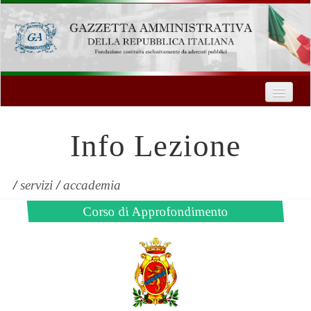
Home
Chi Siamo
Info Lezione
Formazione
Innovazione Tecnologica
/
servizi
/
accademia
Corso di Approfondimento
Servizi
Contatti
| Entra
Registrati