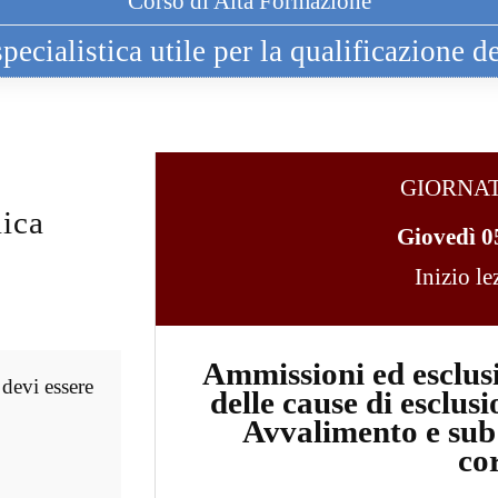
Corso di Alta Formazione
ecialistica utile per la qualificazione de
GIORNA
ica
Giovedì 0
Inizio l
Ammissioni ed esclusi
 devi essere
delle cause di esclusi
Avvalimento e sub 
co