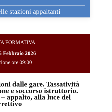
lle stazioni appaltanti
TA FORMATIVA
5 Febbraio 2026
ezione ore 09:00
oni dalle gare. Tassatività
one e soccorso istruttorio.
– appalto, alla luce del
rrettivo