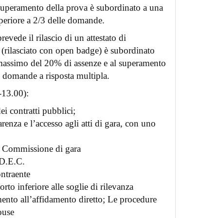
Il superamento della prova è subordinato a una
uperiore a 2/3 delle domande.
evede il rilascio di un attestato di
e (rilasciato con open badge) è subordinato
e massimo del 20% di assenze e al superamento
5 domande a risposta multipla.
-13.00):
ei contratti pubblici;
arenza e l’accesso agli atti di gara, con uno
 Commissione di gara
 D.E.C.
ontraente
rto inferiore alle soglie di rilevanza
mento all’affidamento diretto; Le procedure
ouse